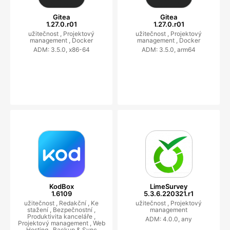
Gitea
Gitea
1.27.0.r01
1.27.0.r01
užitečnost ,
Projektový
užitečnost ,
Projektový
management ,
Docker
management ,
Docker
ADM: 3.5.0, x86-64
ADM: 3.5.0, arm64
KodBox
LimeSurvey
1.6109
5.3.6.220321.r1
užitečnost ,
Redakční ,
Ke
užitečnost ,
Projektový
stažení ,
Bezpečnostní ,
management
Produktivita kanceláře ,
ADM: 4.0.0, any
Projektový management ,
Web
Hosting ,
Backup & Sync