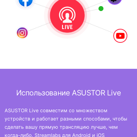
Использование ASUSTOR Live
ASUSTOR Live совместим со множеством
устройств и работает разными способами, чтобы
сделать вашу прямую трансляцию лучше, чем
когда-либо. Streamlabs для Android и iOS