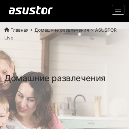
Togg
navi
Главная
>
Домашние развлечения > ASUSTOR
Live
Домашние развлечения