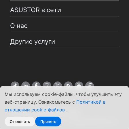
ASUSTOR в сети
О нас
Другие услуги
Мы используем cookie-файлы, чтобы улучшить эту
Pусский
веб-страницу. Ознакомьтесь с
Политикой в
отношении cookie-файлов
.
Copyright ©2026 ASUSTOR Inc.
Положения и условия
|
Конфиденциальность
Отклонить
Принять