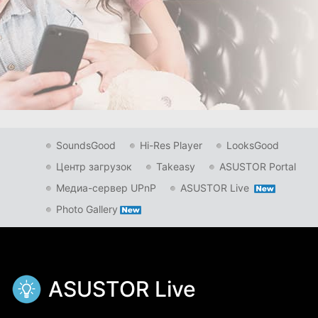
SoundsGood
Hi-Res Player
LooksGood
Центр загрузок
Takeasy
ASUSTOR Portal
Медиа-сервер UPnP
ASUSTOR Live
Photo Gallery
ASUSTOR Live