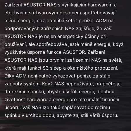
Zařízení ASUSTOR NAS s vynikajícím hardwarem a
efektivním softwarovým designem spotřebovávají
méně energie, což pomáhá šetřit peníze. ADM na
podporovaných zařízeních NAS zajišťuje, že váš
ASUSTOR NAS je nejen energeticky účinný při
používání, ale spotřebovává ještě méně energie, když
využíváte úsporné funkce ASUSTOR. Zařízení
ASUSTOR NAS jsou prvními zařízeními NAS na světě,
která mají funkci S3 sleep a okamžitého probuzení.
Díky ADM není nutné vyhazovat peníze za stále
zapnutý systém. Když NAS nepoužíváte, přepněte jej
do režimu spánku, abyste ušetřili energii, dlouhou
životnost hardwaru a energii pro maximální finanční
úsporu. Váš NAS lze také naplánovat do režimu
spánku v určitou dobu, abyste zajistili větší úsporu.