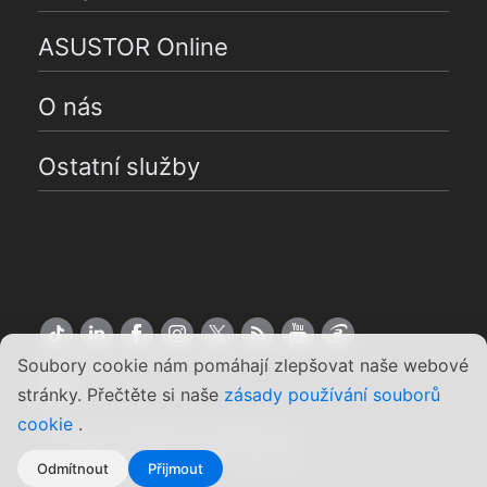
ASUSTOR Online
O nás
Ostatní služby
Soubory cookie nám pomáhají zlepšovat naše webové
Čeština
stránky. Přečtěte si naše
zásady používání souborů
cookie
.
Copyright ©2026 ASUSTOR Inc.
Podmínky používání
|
Soukromí
Odmítnout
Přijmout