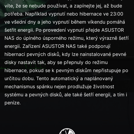
víte, že se nebude používat, a zapínejte jej, až bude
potřeba. Například vypnutí nebo hibernace ve 23:00
ve všední dny a jeho vypnutí během víkendu pomáhá
šetřit energii. Po provedení vypnutí přejde ASUSTOR
NAS do úplného úsporného režimu, který výrazně šetří
energii. Zařízení ASUSTOR NAS také podporují
hibernaci pevných disků, kdy lze nainstalované pevné
disky nastavit tak, aby se přepnuly do režimu
hibernace, pokud se k pevným diskům nepřistupuje po
určitou dobu. Tento automatický a naplánovaný
mechanismus spánku nejen prodlužuje životnost
systému a pevných disků, ale také šetří energii, a tím i
peníze.