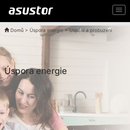
Togg
navi
Domů
>
Úspora energie > Uspání a probuzení
Úspora energie