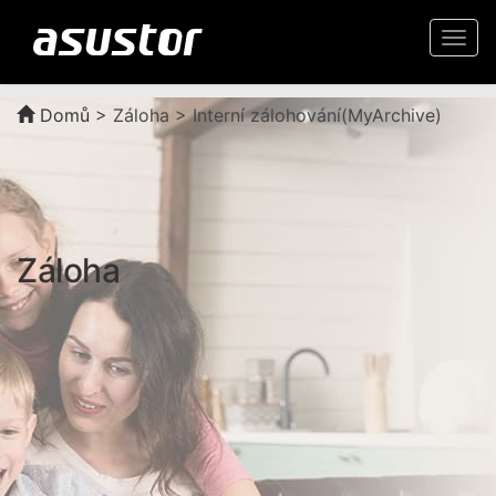
Togg
navi
Domů
>
Záloha > Interní zálohování(MyArchive)
Záloha