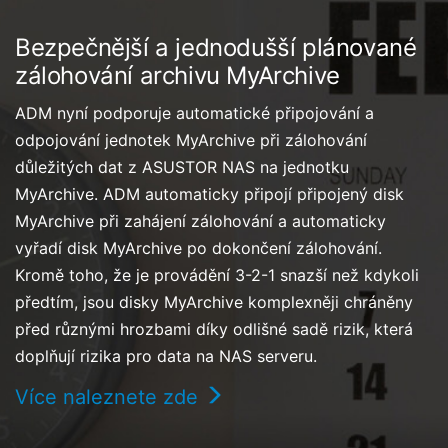
Bezpečnější a jednodušší plánované
zálohování archivu MyArchive
ADM nyní podporuje automatické připojování a
odpojování jednotek MyArchive při zálohování
důležitých dat z ASUSTOR NAS na jednotku
MyArchive. ADM automaticky připojí připojený disk
MyArchive při zahájení zálohování a automaticky
vyřadí disk MyArchive po dokončení zálohování.
Kromě toho, že je provádění 3-2-1 snazší než kdykoli
předtím, jsou disky MyArchive komplexněji chráněny
před různými hrozbami díky odlišné sadě rizik, která
doplňují rizika pro data na NAS serveru.
Více naleznete zde