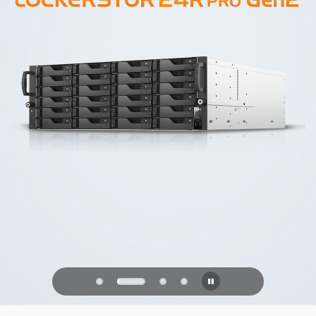
PQC Ready
Difendersi dagli attacchi quantistici del
futuro