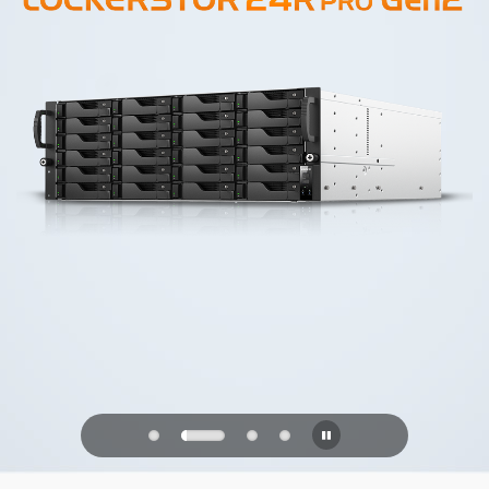
PQC Ready
Difendersi dagli attacchi quantistici del
futuro