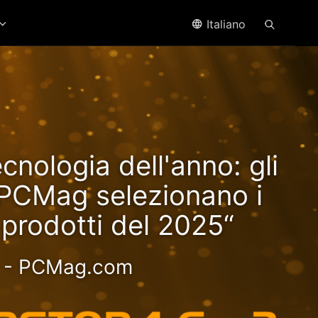
Italiano
ffre
ecnologia dell'anno: gli
yzen!
i PCMag selezionano i
i prodotti del 2025“
oce - Esperienza più
- PCMag.com