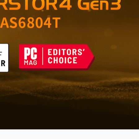
di grande valore –
e affidabile per casa e
 del futuro