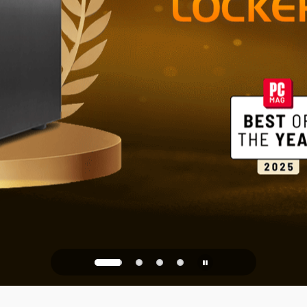
NAS 2.5GbE 
Archiviazion
ufficio
PQC Ready
 dagli attacchi quantistici