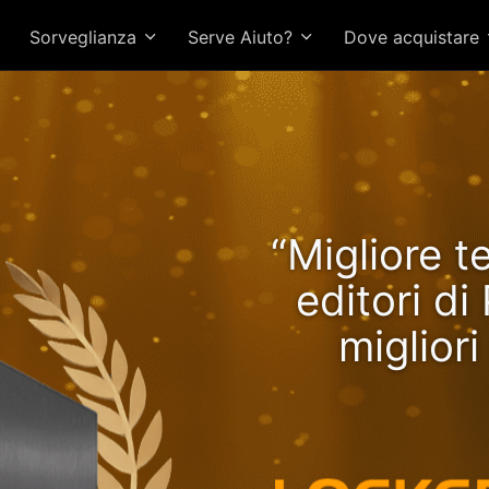
Sorveglianza
Serve Aiuto?
Dove acquistare
Lockerstor 24R Pro Gen2 o
“Migliore t
tazioni in crescita con R
editori d
miglior
CPU più vel
veloce