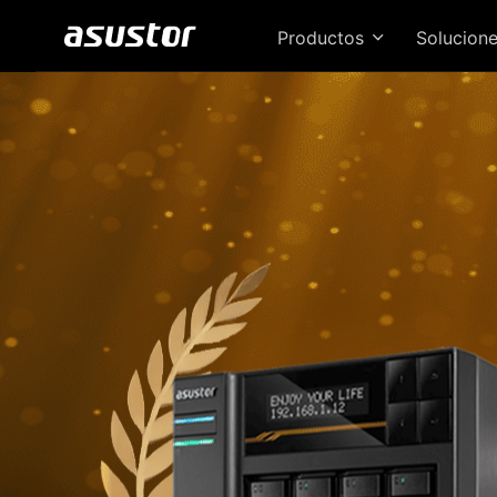
Productos
Solucion
¡El
ve