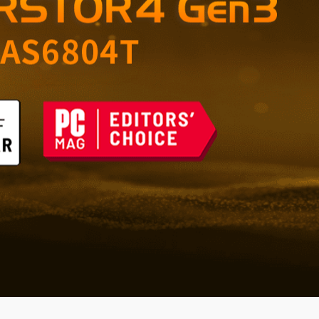
nto confiable para el
icina
 del futuro