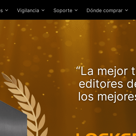
es
Vigilancia
Soporte
Dónde comprar
 Lockerstor 24R Pro Gen2 
“La mejor t
locidades en alza con Ryz
editores 
los mejor
NAS de alto