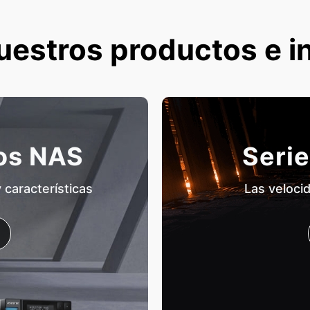
uestros productos e i
tos NAS
Serie
características
Las veloci