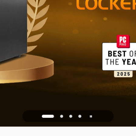
Almacenamie
hogar y la of
PQC Ready
 de los ataques cuánticos