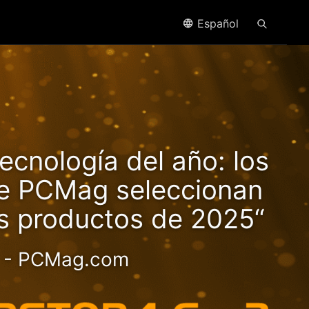
Español
trae
ecnología del año: los
en!
de PCMag seleccionan
es productos de 2025“
- PCMag.com
 valor 2.5GbE