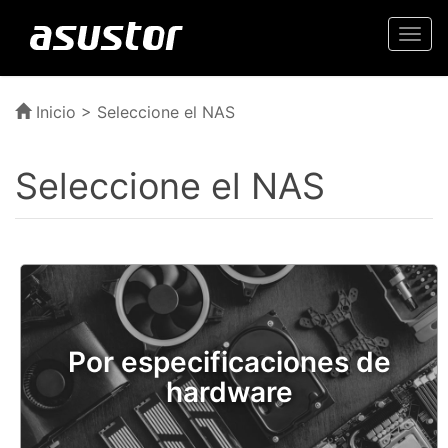
Togg
navi
Inicio
> Seleccione el NAS
Seleccione el NAS
Por especificaciones de
hardware