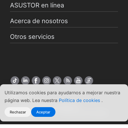
ASUSTOR en línea
Acerca de nosotros
Otros servicios
Utilizamos cookies para ayudarnos a mejorar nuestra
Español
página web. Lea nuestra
Política de cookies
.
Copyright ©2026 ASUSTOR Inc.
Rechazar
Aceptar
Condiciones de uso
|
Política de privacidad