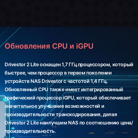
Обновления CPU и iGPU
Drivestor 2 Lite оснащен 1,7 ГГц процессором, который
быстрее, чем процессор в первом поколении
устройств NAS Drivestor с частотой 1,4 ГГц.
Обновленный CPU также имеет интегрированный
графический процессор iGPU, который обеспечивает
значительное улучшение возможностей и
производительности транскодирования, делая
Drivestor 2 Lite наилучшим NAS по соотношению цена/
производительность.