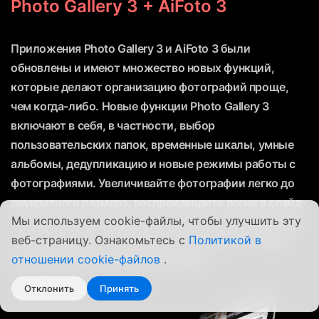
Photo Gallery 3 + AiFoto 3
Приложения Photo Gallery 3 и AiFoto 3 были
обновлены и имеют множество новых функций,
которые делают организацию фотографий проще,
чем когда-либо. Новые функции Photo Gallery 3
включают в себя, в частности, выбор
пользовательских папок, временные шкалы, умные
альбомы, дедупликацию и новые режимы работы с
фотографиями. Увеличивайте фотографии легко до
двукратного размера, воспроизводите песни в слайд-
Мы используем cookie-файлы, чтобы улучшить эту
шоу, улучшайте производительность и настраивайте
веб-страницу. Ознакомьтесь с
Политикой в
ссылки доступа, чтобы сделать просмотр и обмен
отношении cookie-файлов
.
фотографиями еще более удобным.
Отклонить
Принять