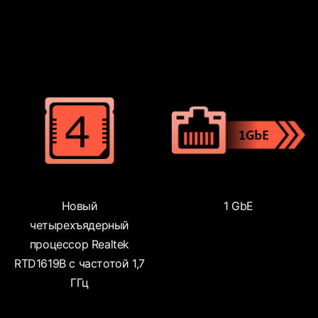
Новый
1 GbE
четырехъядерный
процессор Realtek
RTD1619B с частотой 1,7
ГГц