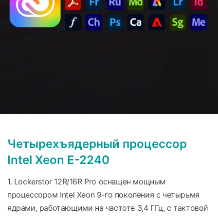
Четырехъядерный процессор
Intel Xeon E-2240
1. Lockerstor 12R/16R Pro оснащен мощным
процессором Intel Xeon 9-го поколения с четырьмя
ядрами, работающими на частоте 3,4 ГГц, с тактовой