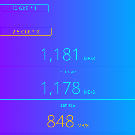
10 GbE * 1
2.5 GbE * 3
1,181
MB/S
Чтение
1,178
MB/S
запись
848
MB/S