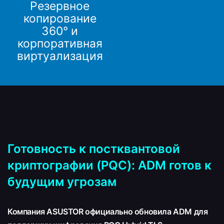
Резервное
копирование
360° и
корпоративная
виртуализация
Готовность к постквантовой
криптографии (PQC): ADM готов к
будущим угрозам
Компания ASUSTOR официально обновила ADM для