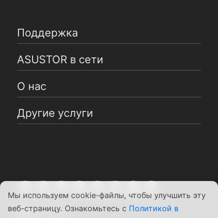
Поддержка
ASUSTOR в сети
О нас
Другие услуги
Мы используем cookie-файлы, чтобы улучшить эту
веб-страницу. Ознакомьтесь с
Политикой в
Pусский