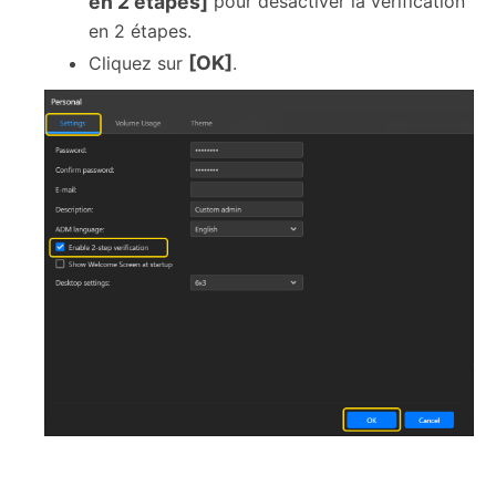
en 2 étapes]
pour désactiver la vérification
en 2 étapes.
[OK]
Cliquez sur
.