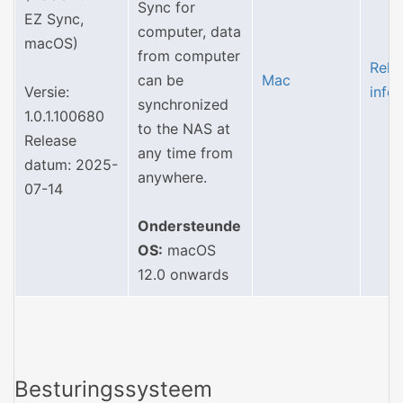
Sync for
EZ Sync,
computer, data
macOS)
from computer
Rele
can be
Mac
Versie:
info
synchronized
1.0.1.100680
to the NAS at
Release
any time from
datum: 2025-
anywhere.
07-14
Ondersteunde
OS:
macOS
12.0 onwards
Besturingssysteem