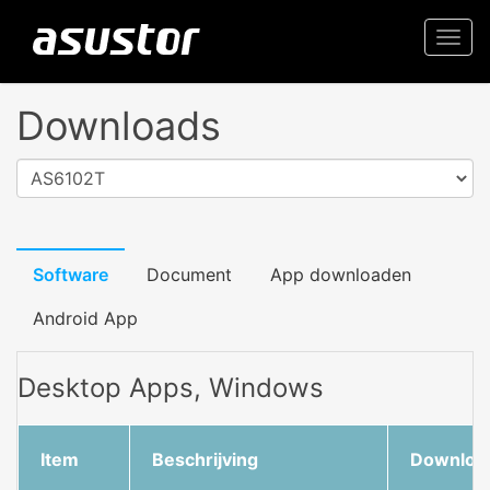
Togg
navi
Downloads
AS6102T
Software
Document
App downloaden
Android App
Desktop Apps, Windows
Item
Beschrijving
Downloa