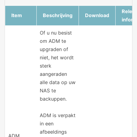
Relea
Item
Beschrijving
Download
inform
Of u nu besist
om ADM te
upgraden of
niet, het wordt
sterk
aangeraden
alle data op uw
NAS te
backuppen.
ADM is verpakt
in een
afbeeldings
ADM