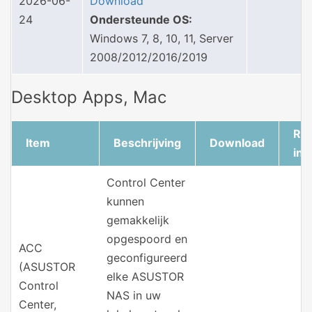
2026-06-
Download
24
Ondersteunde OS:
Windows 7, 8, 10, 11, Server
2008/2012/2016/2019
Desktop Apps, Mac
Rel
Item
Beschrijving
Download
inf
Control Center
kunnen
gemakkelijk
opgespoord en
ACC
geconfigureerd
(ASUSTOR
elke ASUSTOR
Control
NAS in uw
Center,