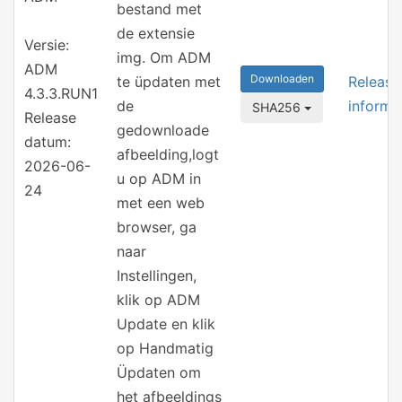
bestand met
de extensie
Versie:
img. Om ADM
ADM
Downloaden
te üpdaten met
Release
4.3.3.RUN1
de
informa
SHA256
Release
gedownloade
datum:
afbeelding,logt
2026-06-
u op ADM in
24
met een web
browser, ga
naar
Instellingen,
klik op ADM
Update en klik
op Handmatig
Üpdaten om
het afbeeldings