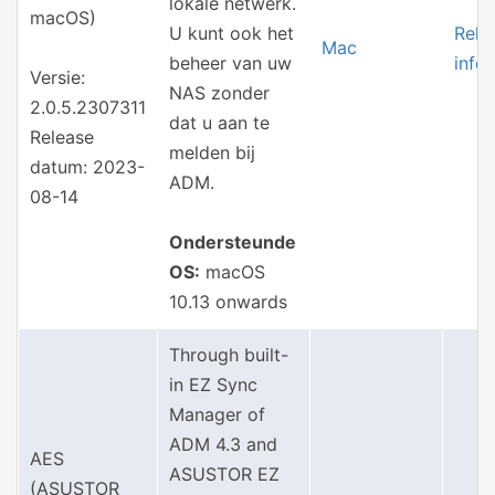
lokale netwerk.
macOS)
U kunt ook het
Rele
Mac
beheer van uw
info
Versie:
NAS zonder
2.0.5.2307311
dat u aan te
Release
melden bij
datum: 2023-
ADM.
08-14
Ondersteunde
OS:
macOS
10.13 onwards
Through built-
in EZ Sync
Manager of
ADM 4.3 and
AES
ASUSTOR EZ
(ASUSTOR