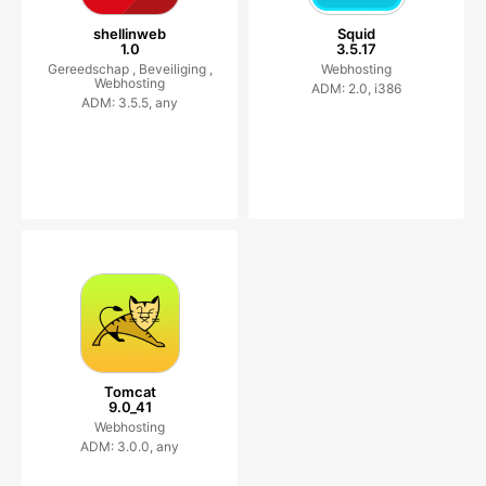
shellinweb
Squid
1.0
3.5.17
Gereedschap ,
Beveiliging ,
Webhosting
Webhosting
ADM: 2.0, i386
ADM: 3.5.5, any
Tomcat
9.0_41
Webhosting
ADM: 3.0.0, any