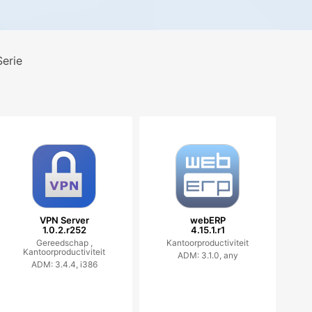
erie
VPN Server
webERP
1.0.2.r252
4.15.1.r1
Gereedschap ,
Kantoorproductiviteit
Kantoorproductiviteit
ADM: 3.1.0, any
ADM: 3.4.4, i386