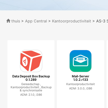
thuis
>
App Central
>
Kantoorproductiviteit
> AS-3 S
Data Deposit Box Backup
Mail-Server
0.1.289
1.0.2.r133
Gereedschap ,
Kantoorproductiviteit
Kantoorproductiviteit ,
Backup
ADM: 3.0.0, i386
& synchronisatie
ADM: 2.1.0, i386