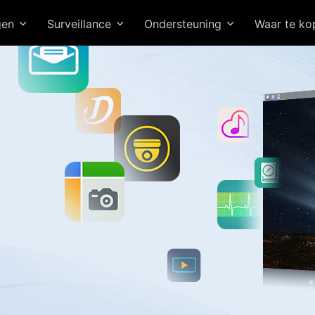
gen
Surveillance
Ondersteuning
Waar te k