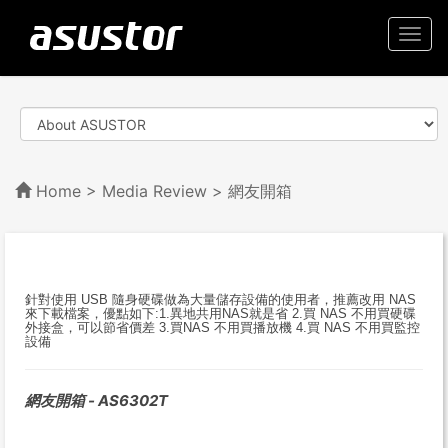
Togg
navi
Home
>
Media Review
> 網友開箱
針對使用 USB 隨身硬碟做為大量儲存設備的使用者，推薦改用 NAS
來下載檔案，優點如下:1.異地共用NAS就是省 2.買 NAS 不用買硬碟
外接盒，可以節省價差 3.買NAS 不用買播放機 4.買 NAS 不用買監控
設備
網友開箱 - AS6302T