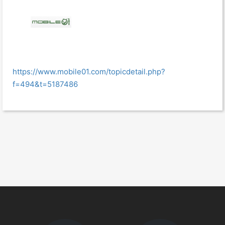
https://www.mobile01.com/topicdetail.php?
f=494&t=5187486