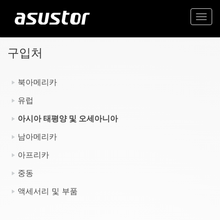
Togg
navi
구입처
북아메리카
유럽
아시아 태평양 및 오세아니아
남아메리카
아프리카
중동
액세서리 및 부품