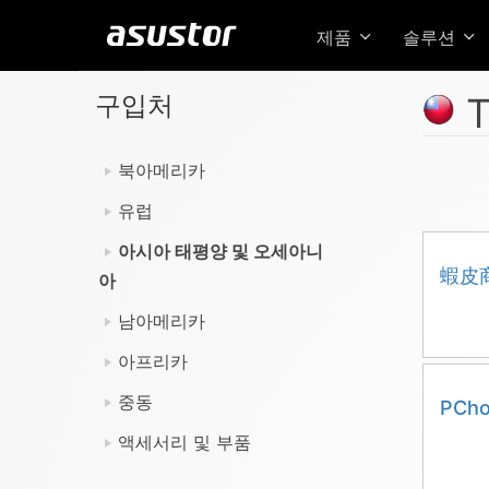
제품
솔루션
구입처
T
북아메리카
유럽
아시아 태평양 및 오세아니
蝦皮商
아
남아메리카
아프리카
중동
PCh
액세서리 및 부품