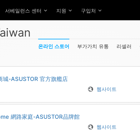
서베일런스 센터
지원
구입처
aiwan
온라인 스토어
부가가치 유통
리셀러
城-ASUSTOR 官方旗艦店
웹사이트
ome 網路家庭-ASUSTOR品牌館
웹사이트