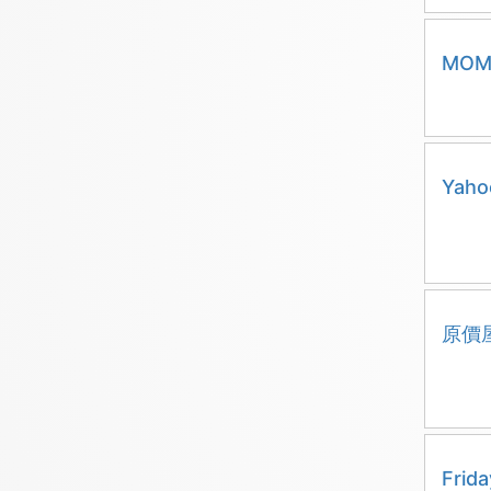
MOM
Yah
原價
Fri