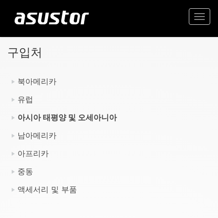
Togg
navi
구입처
북아메리카
유럽
아시아 태평양 및 오세아니아
남아메리카
아프리카
중동
액세서리 및 부품