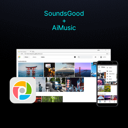
SoundsGood
+
AiMusic