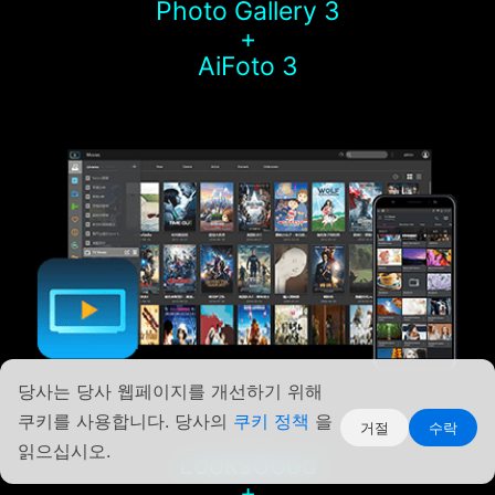
Photo Gallery 3
+
AiFoto 3
당사는 당사 웹페이지를 개선하기 위해
쿠키를 사용합니다. 당사의
쿠키 정책
을
거절
수락
읽으십시오.
LooksGood
+