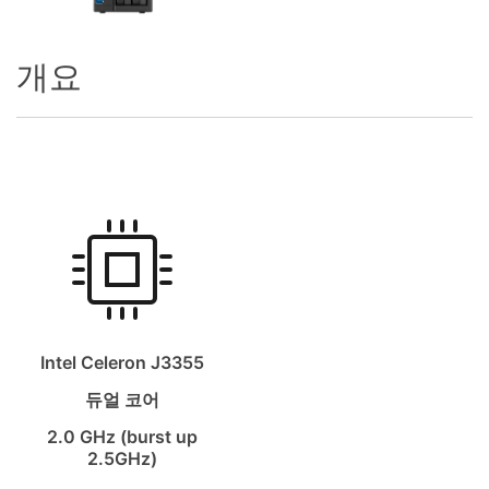
개요
Intel Celeron J3355
듀얼 코어
2.0 GHz (burst up
2.5GHz)