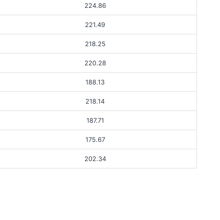
224.86
221.49
218.25
220.28
188.13
218.14
187.71
175.67
202.34