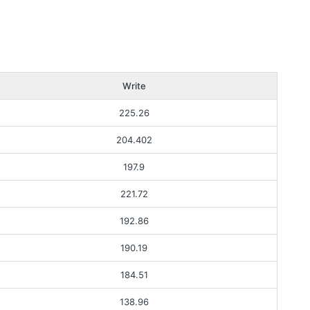
Write
225.26
204.402
197.9
221.72
192.86
190.19
184.51
138.96