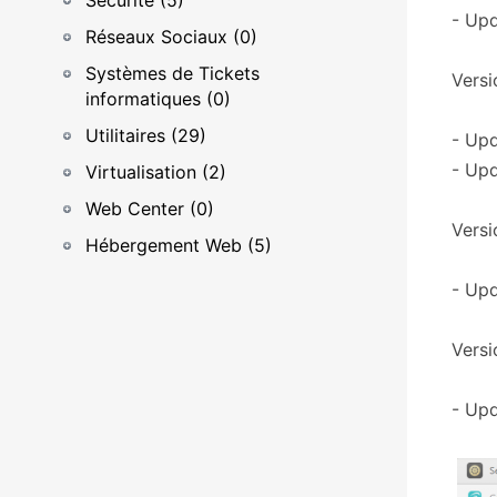
Sécurité (5)
- Upd
Réseaux Sociaux (0)
Systèmes de Tickets
Versi
informatiques (0)
Utilitaires (29)
- Upd
- Upd
Virtualisation (2)
Web Center (0)
Versio
Hébergement Web (5)
- Upd
Versi
- Upd