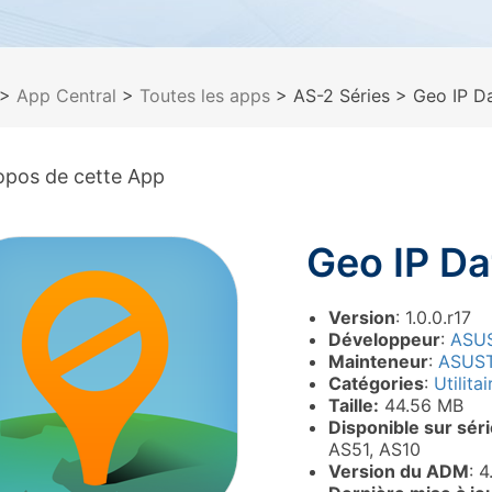
>
App Central
>
Toutes les apps
> AS-2 Séries
> Geo IP D
opos de cette App
Geo IP D
Version
: 1.0.0.r17
Développeur
:
ASU
Mainteneur
:
ASUS
Catégories
:
Utilitai
Taille:
44.56 MB
Disponible sur sér
AS51, AS10
Version du ADM
: 4