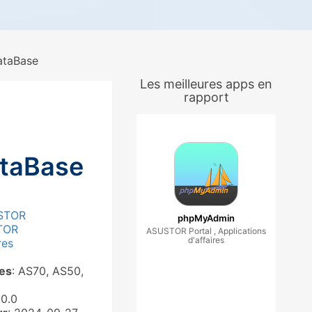
ataBase
Les meilleures apps en
rapport
ataBase
STOR
phpMyAdmin
TOR
ASUSTOR Portal , Applications
d'affaires
res
ies
: AS70, AS50,
.0.0