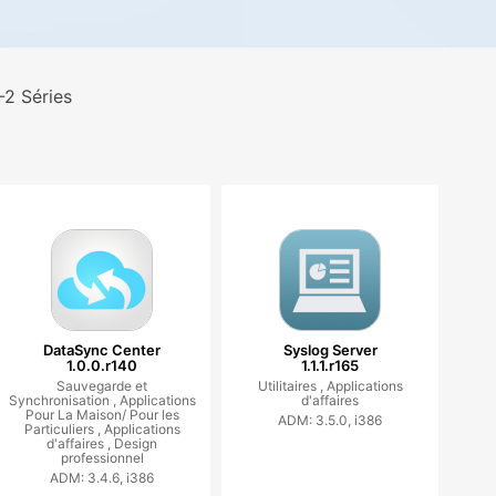
-2 Séries
DataSync Center
Syslog Server
1.0.0.r140
1.1.1.r165
Sauvegarde et
Utilitaires ,
Applications
Synchronisation ,
Applications
d'affaires
Pour La Maison/ Pour les
ADM: 3.5.0, i386
Particuliers ,
Applications
d'affaires ,
Design
professionnel
ADM: 3.4.6, i386