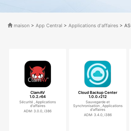
maison
>
App Central
>
Applications d'affaires
> AS
ClamAV
Cloud Backup Center
1.0.2.r64
1.0.0.r212
Sécurité ,
Applications
Sauvegarde et
d'affaires
Synchronisation ,
Applications
d'affaires
ADM: 3.0.0, i386
ADM: 3.4.0, i386