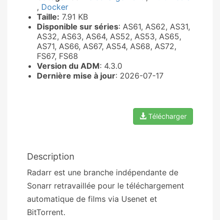
,
Docker
Taille:
7.91 KB
Disponible sur séries
: AS61, AS62, AS31,
AS32, AS63, AS64, AS52, AS53, AS65,
AS71, AS66, AS67, AS54, AS68, AS72,
FS67, FS68
Version du ADM
: 4.3.0
Dernière mise à jour
: 2026-07-17
Télécharger
Description
Radarr est une branche indépendante de
Sonarr retravaillée pour le téléchargement
automatique de films via Usenet et
BitTorrent.