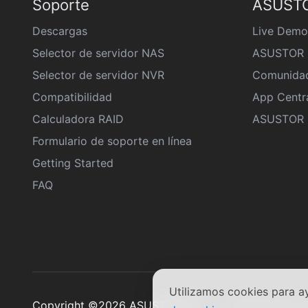
Soporte
ASUSTO
Descargas
Live Demo
Selector de servidor NAS
ASUSTOR 
Selector de servidor NVR
Comunida
Compatibilidad
App Centr
Calculadora RAID
ASUSTOR D
Formulario de soporte en línea
Getting Started
FAQ
Utilizamos cookies para a
Copyright ©2026 ASUSTOR Inc.
Condiciones d