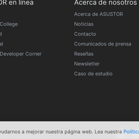
R en línea
Acerca de nosotros
Acerca de ASUSTOR
College
Noticias
d
Contacto
al
Comunicados de prensa
eveloper Corner
Reseñas
Newsletter
Caso de estudio
yudarnos a mejorar nuestra página web. Lea nuestra
Polític
e uso
|
Política de