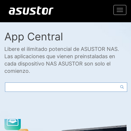
Togg
navi
App Central
Libere el ilimitado potencial de ASUSTOR NAS.
Las aplicaciones que vienen preinstaladas en
cada dispositivo NAS ASUSTOR son solo el
comienzo.