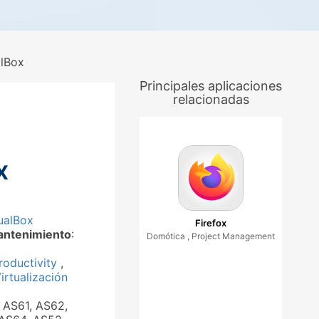
alBox
Principales aplicaciones
relacionadas
x
ualBox
Firefox
antenimiento
:
Domótica , Project Management
roductivity
,
irtualización
: AS61, AS62,