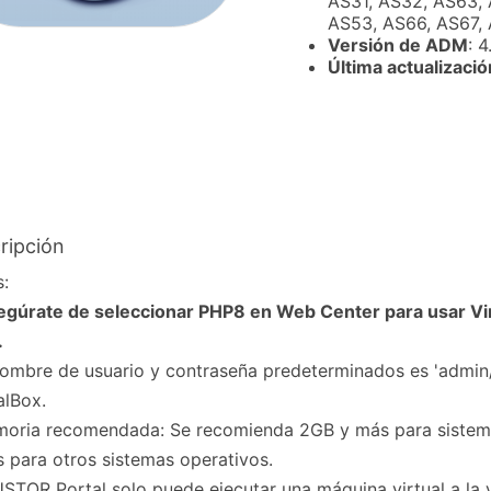
AS31, AS32, AS63, 
AS53, AS66, AS67,
Versión de ADM
: 
Última actualizació
ripción
:
egúrate de seleccionar PHP8 en Web Center para usar Vi
.
nombre de usuario y contraseña predeterminados es 'admin
alBox.
moria recomendada: Se recomienda 2GB y más para sistem
 para otros sistemas operativos.
STOR Portal solo puede ejecutar una máquina virtual a la 