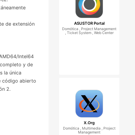
ltáneamente
ete de extensión
ASUSTOR Portal
Domótica , Project Management
, Ticket System , Web Center
y AMD64/Intel64
 completo y de
s la única
e código abierto
ón 2.
X.Org
Domótica , Multimedia , Project
Management