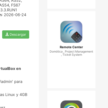
AS64, AS52,
 AS54, FS67
4.3.3.RUN1
n
: 2026-06-24
Descargar
Remote Center
Domótica , Project Management
, Ticket System
rtualBox en
/admin' para
as Linux y 4GB
vez.