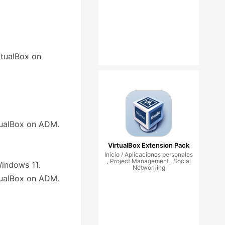
rtualBox on
rtualBox on ADM.
VirtualBox Extension Pack
Inicio / Aplicaciones personales
, Project Management , Social
Windows 11.
Networking
rtualBox on ADM.