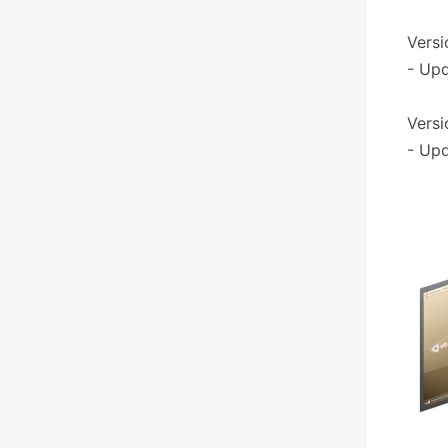
Versi
- Upd
Versi
- Upd