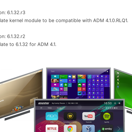
on: 6.1.32.r3
ate kernel module to be compatible with ADM 4.1.0.RLQ1.
on: 6.1.32.r2
ate to 6.1.32 for ADM 4.1.