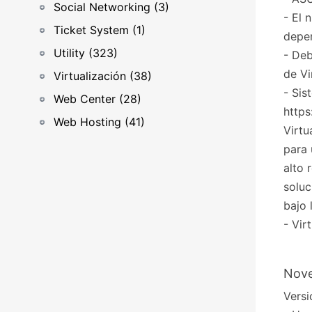
Social Networking (3)
- El 
Ticket System (1)
depen
Utility (323)
- Deb
de Vi
Virtualización (38)
- Sis
Web Center (28)
https
Web Hosting (41)
Virtu
para 
alto 
soluc
bajo 
- Vir
Nove
Versi