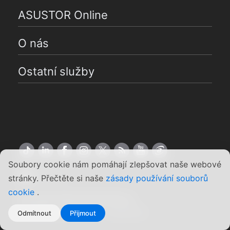
ASUSTOR Online
O nás
Ostatní služby
Soubory cookie nám pomáhají zlepšovat naše webové
Čeština
stránky. Přečtěte si naše
zásady používání souborů
cookie
.
Copyright ©2026 ASUSTOR Inc.
Podmínky používání
Soukromí
|
Odmítnout
Přijmout