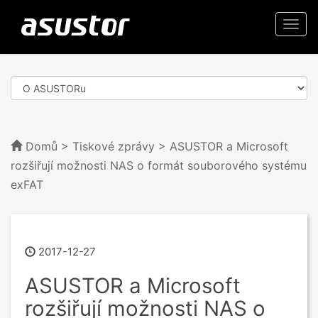
Togg
navi
Domů
>
Tiskové zprávy
> ASUSTOR a Microsoft
rozšiřují možnosti NAS o formát souborového systému
exFAT
2017-12-27
ASUSTOR a Microsoft
rozšiřují možnosti NAS o