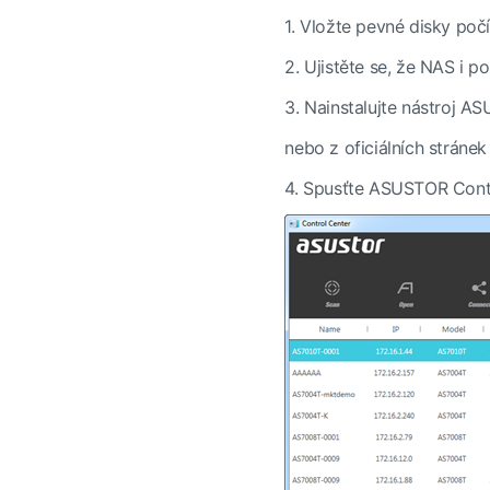
1.
Vložte pevné disky poč
2.
Ujistěte se, že NAS i poč
3.
Nainstalujte nástroj A
nebo z oficiálních strán
4.
Spusťte ASUSTOR Contro