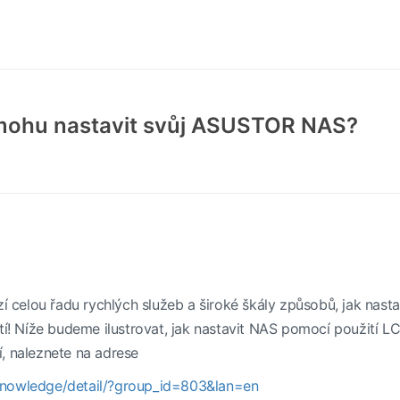
 mohu nastavit svůj ASUSTOR NAS?
celou řadu rychlých služeb a široké škály způsobů, jak nast
ití! Níže budeme ilustrovat, jak nastavit NAS pomocí použití L
, naleznete na adrese
knowledge/detail/?group_id=803&lan=en