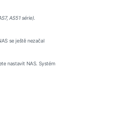
S7, AS51 série).
NAS se ještě nezačal
cete nastavit NAS. Systém