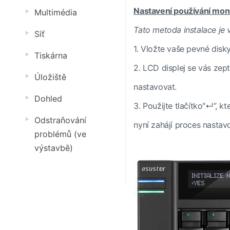
Nastavení používání mon
Multimédia
Tato metoda instalace je 
Síť
1. Vložte vaše pevné dis
Tiskárna
2. LCD displej se vás zep
Úložiště
nastavovat.
Dohled
3. Použijte tlačítko"↵”, k
Odstraňování
nyní
zahájí proces nastav
problémů (ve
výstavbě)