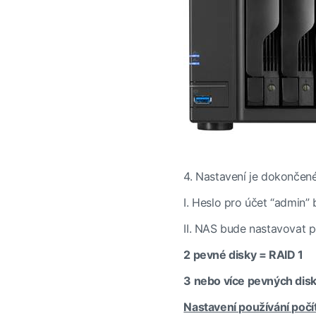
4. Nastavení je dokončen
I.
Heslo pro účet “admin” 
II.
NAS bude nastavovat pe
2 pevné disky = RAID 1
3 nebo více pevných dis
Nastavení používání počí