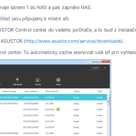
ínaje slotem 1 do NAS a pak zapněte NAS.
ítač jsou připojeny k místní síti.
SUSTOR Control center do vašeho počítače, a to buď z insta
ek ASUSTOR (
http://www.asustor.com/service/downloads
).
l center. To automaticky začne skenovat vaši síť pro vyhle