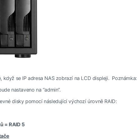
é, když se IP adresa NAS zobrazí na LCD displeji. Poznámka:
bude nastaveno na “admin”.
vné disky pomocí následující výchozí úrovně RAID:
ků = RAID 5
tače