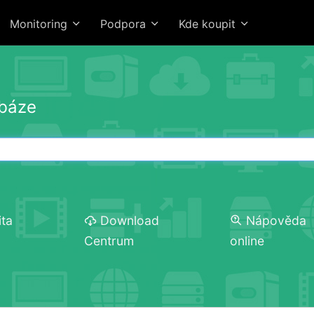
Monitoring
Podpora
Kde koupit
abáze
ita
Download
Nápověda
Centrum
online