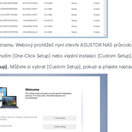
znamu. Webový prohlížeč nyní otevře ASUSTOR NAS průvodce 
iknutím [One-Click Setup] nebo vlastní instalaci [Custom Setup]
up].
Můžete si vybrat [Custom Setup], pokud si přejete nastavi