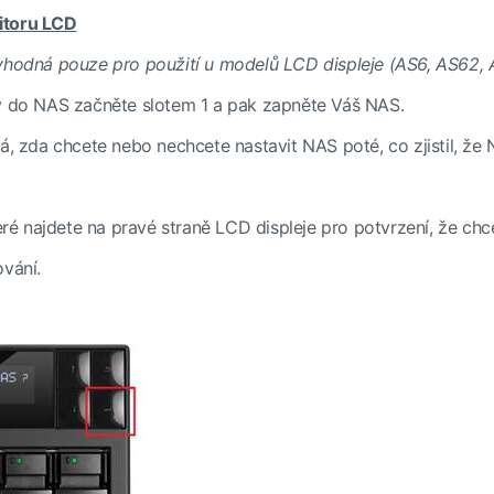
itoru LCD
vhodná pouze pro použití u modelů LCD displeje (AS6, AS62, A
ky do NAS začněte slotem 1 a pak zapněte Váš NAS.
tá, zda chcete nebo nechcete nastavit NAS poté, co zjistil, že 
teré najdete na pravé straně LCD displeje pro potvrzení, že ch
ování.