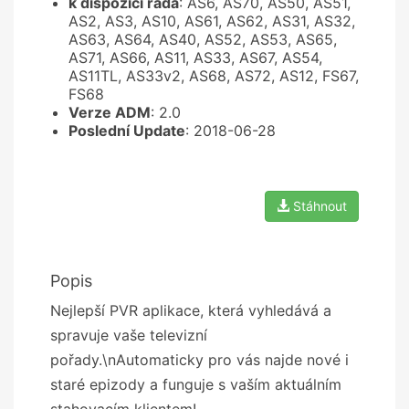
k dispozici řada
: AS6, AS70, AS50, AS51,
AS2, AS3, AS10, AS61, AS62, AS31, AS32,
AS63, AS64, AS40, AS52, AS53, AS65,
AS71, AS66, AS11, AS33, AS67, AS54,
AS11TL, AS33v2, AS68, AS72, AS12, FS67,
FS68
Verze ADM
: 2.0
Poslední Update
: 2018-06-28
Stáhnout
Popis
Nejlepší PVR aplikace, která vyhledává a
spravuje vaše televizní
pořady.\nAutomaticky pro vás najde nové i
staré epizody a funguje s vaším aktuálním
stahovacím klientem!