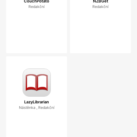
CouchPotato
NZBGet
Redakční
Redakční
LazyLibrarian
Nástěnka , Redakční