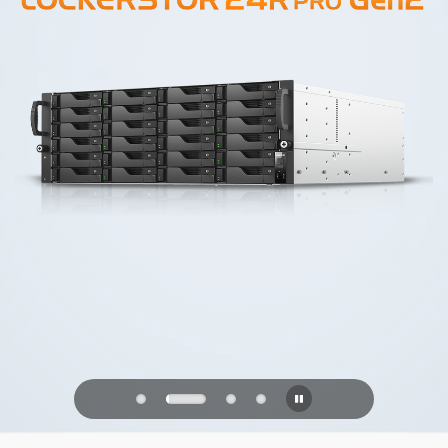
PQC Ready
Obrana proti budoucím kvantovým
útokům