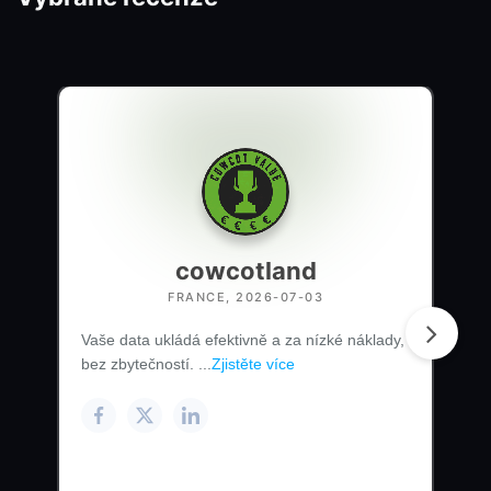
cowcotland
FRANCE, 2026-07-03
Vaše data ukládá efektivně a za nízké náklady,
bez zbytečností. ...
Zjistěte více