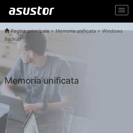
Togg
navi
Pagina principale
>
Memoria unificata > Windows
Backup
Memoria unificata