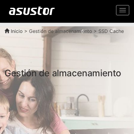
Togg
navi
Inicio
>
Gestión de almacenamiento > SSD Cache
Gestión de almacenamiento