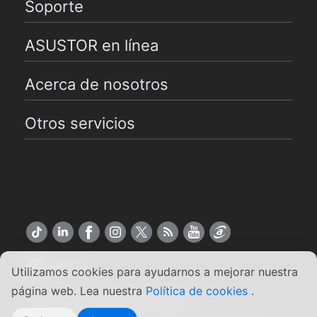
Soporte
ASUSTOR en línea
Acerca de nosotros
Otros servicios
Español
Utilizamos cookies para ayudarnos a mejorar nuestra
página web. Lea nuestra
Política de cookies
.
Copyright ©2026 ASUSTOR Inc.