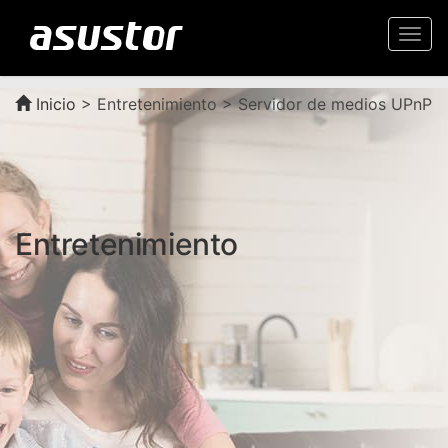
Togg
navi
Inicio
>
Entretenimiento > Servidor de medios UPnP
Entretenimiento