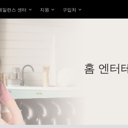
베일런스 센터
지원
구입처
홈 엔터