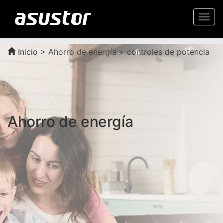
Togg
navi
Inicio
>
Ahorro de energía > controles de potencia
Ahorro de energía