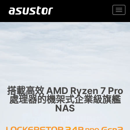
Togg
navi
“2025年最佳科技產品與
入門首選高性價 2.5GbE NAS
服務“
家庭與辦公室的可靠儲存
- PCMag.com
搭載高效 AMD Ryzen 7 Pro
處理器的機架式企業級旗艦
NAS