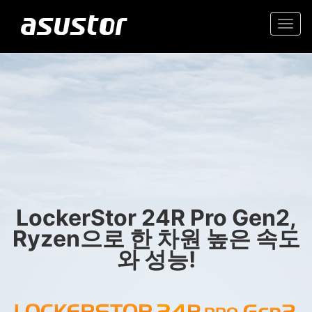
Togg
navi
“올해의 최고의 기술:
초보자에게 추천하는 가성비 뛰어난 2.5GbE
NAS
PCMag 편집자가 2025
년 최고의 제품을 선정“
가정과 사무실을 위한 믿을
- PCMag.com
수 있는 저장 솔루션
LockerStor 24R Pro Gen2,
Ryzen으로 한 차원 높은 속도
와 성능!