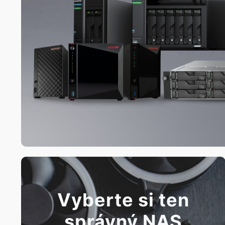
Vyberte si ten
správný NAS