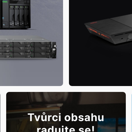
Tvůrci obsahu
radujte se!