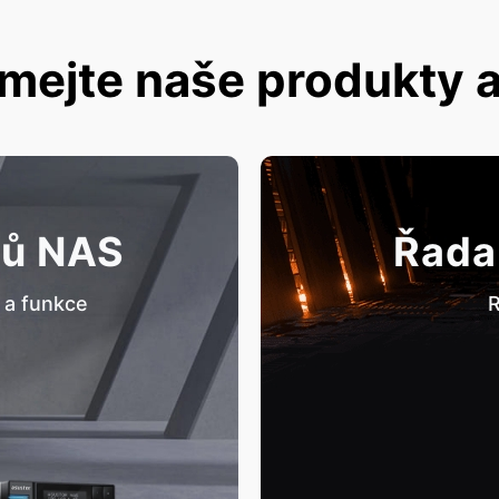
mejte naše produkty a
tů NAS
Řada
 a funkce
R