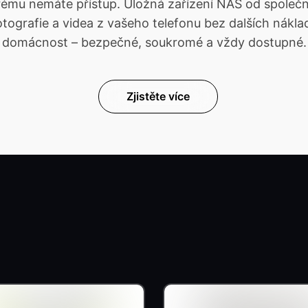
kterému nemáte přístup. Úložná zařízení NAS od spol
ografie a videa z vašeho telefonu bez dalších náklad
domácnost – bezpečné, soukromé a vždy dostupné.
Zjistěte více