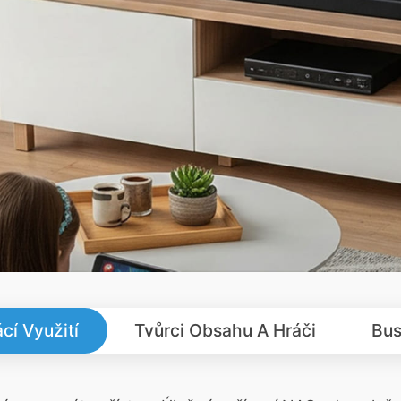
í Využití
Tvůrci Obsahu A Hráči
Bus