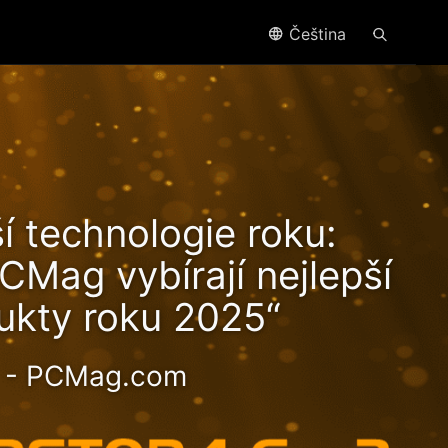
Čeština
náší
í technologie roku:
i
CMag vybírají nejlepší
ukty roku 2025“
- PCMag.com
otné 2.5GbE NAS