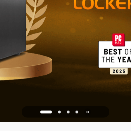
Spolehlivé 
kancelář
PQC Ready
proti budoucím kvantový