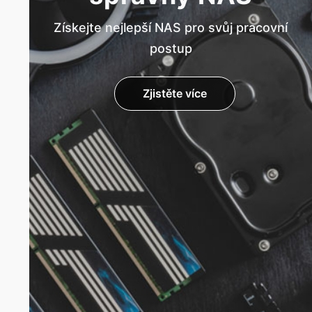
Získejte nejlepší NAS pro svůj pracovní
postup
Zjistěte více