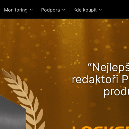
Monitoring
Podpora
Kde koupit
kerstor 24R Pro Gen2 při
“Nejlepš
stoupající výkon a rychlost
redaktoři P
Ryzen!
prod
Vysokohodn