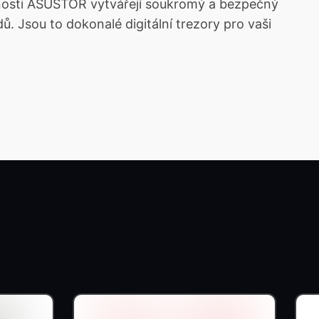
ečnosti ASUSTOR vytvářejí soukromý a bezpečný
ů. Jsou to dokonalé digitální trezory pro vaši