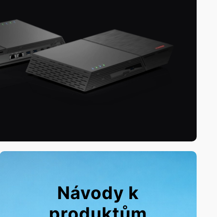
Návody k
produktům