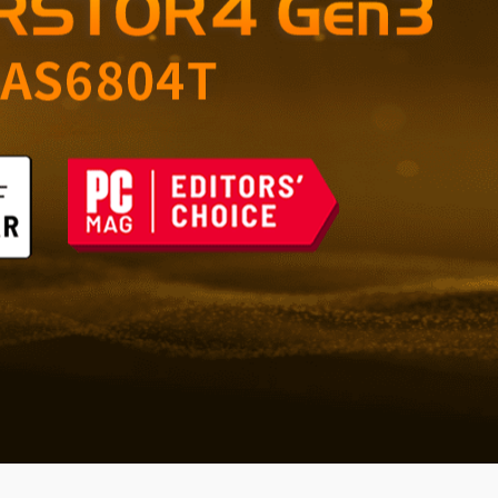
úložiště pro domácnost a
m útokům