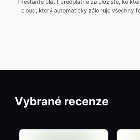
Přestaňte platit předplatné za úložiště, ke 
cloud, který automaticky zálohuje všechny fot
Vybrané recenze