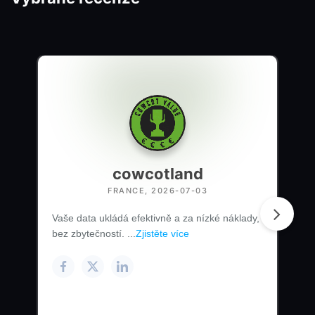
cowcotland
FRANCE, 2026-07-03
Vaše data ukládá efektivně a za nízké náklady,
bez zbytečností. ...
Zjistěte více