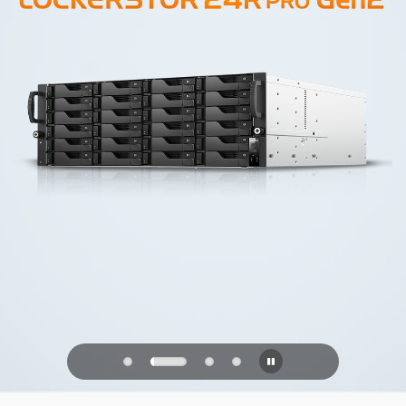
PQC Ready
Obrana proti budoucím kvantovým
útokům