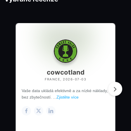
cowcotland
FRANCE, 2026-07-03
Vaše data ukládá efektivně a za nízké náklady,
bez zbytečností. ...
Zjistěte více