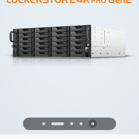
PQC Ready
Obrana proti budoucím kvantovým
útokům