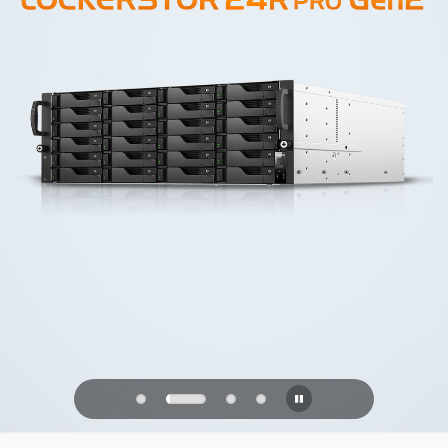
PQC Ready
Obrana proti budoucím kvantovým
útokům