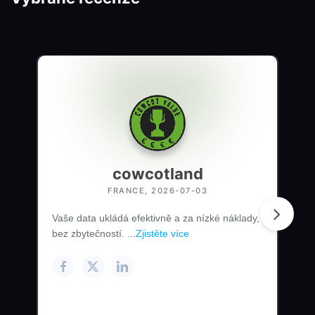
cowcotland
FRANCE, 2026-07-03
Vaše data ukládá efektivně a za nízké náklady,
bez zbytečností. ...
Zjistěte více