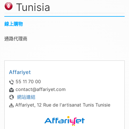
Tunisia
線上購物
通路代理商
Affariyet
55 11 70 00
contact@affariyet.com
網站連結
Affariyet, 12 Rue de l'artisanat Tunis Tunisie