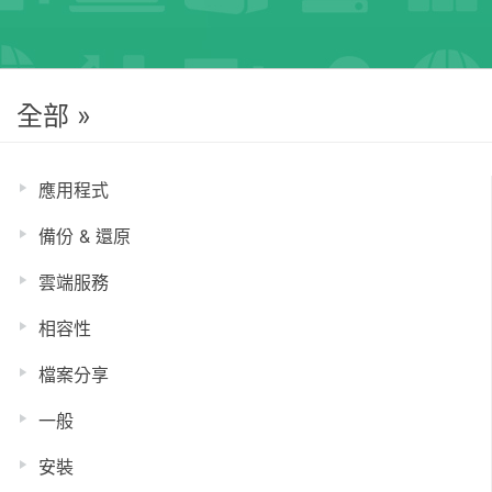
全部 »
應用程式
備份 & 還原
雲端服務
相容性
檔案分享
一般
安裝