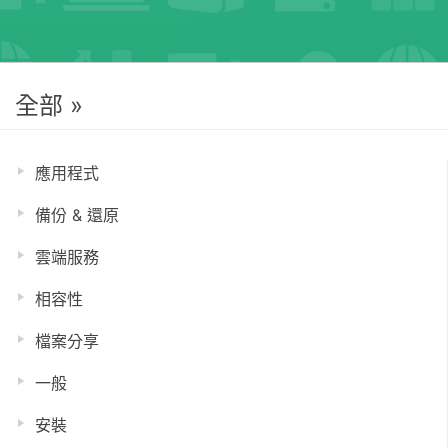
全部 »
應用程式
備份 & 還原
雲端服務
相容性
檔案分享
一般
安裝