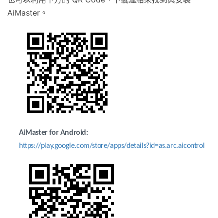
AiMaster。
AiMaster
for Android:
https://play.google.com/store/apps/details?id=as.arc.aicontrol