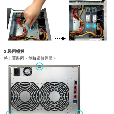
3.裝回機殼
將上蓋裝回，並將螺絲鎖緊。