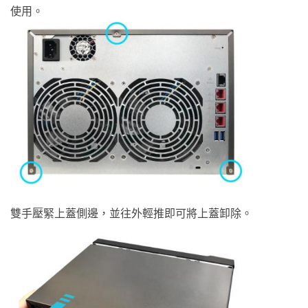
使用。
雙手壓緊上蓋側邊，並往外輕推即可將上蓋卸除。